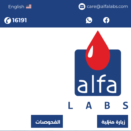
care@alfalabs.com
English
16191
زيارة منزلية
الفحوصات