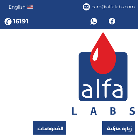
care@alfalabs.com
English
16191
زيارة منزلية
الفحوصات