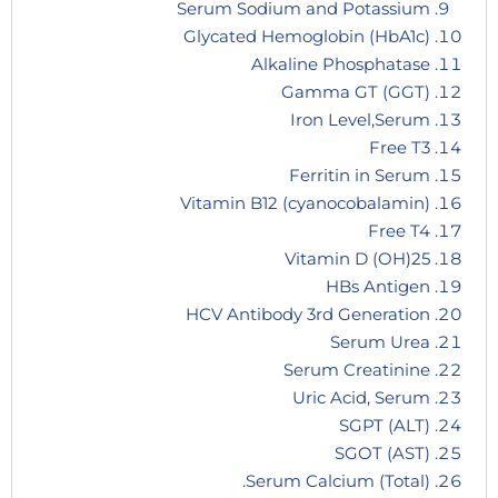
Serum Sodium and Potassium
Glycated Hemoglobin (HbA1c)
Alkaline Phosphatase
Gamma GT (GGT)
Iron Level,Serum
Free T3
Ferritin in Serum
Vitamin B12 (cyanocobalamin)
Free T4
25(OH) Vitamin D
HBs Antigen
HCV Antibody 3rd Generation
Serum Urea
Serum Creatinine
Uric Acid, Serum
SGPT (ALT)
SGOT (AST)
Serum Calcium (Total).