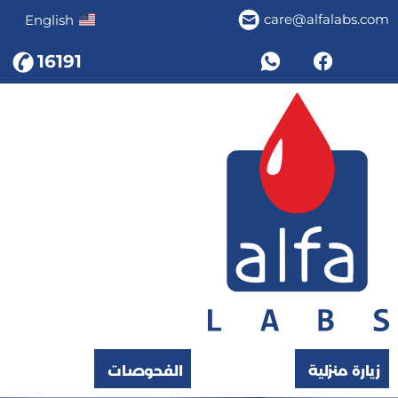
care@alfalabs.com
English
16191
زيارة منزلية
الفحوصات