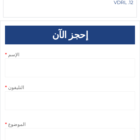
12. VDRL
إحجز الآن
الإسم
*
التليفون
*
الموضوع
*