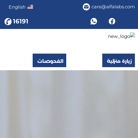
care@alfalabs.com
English
16191
زيارة منزلية
الفحوصات